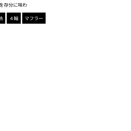
を存分に味わ
熱
４輪
マフラー