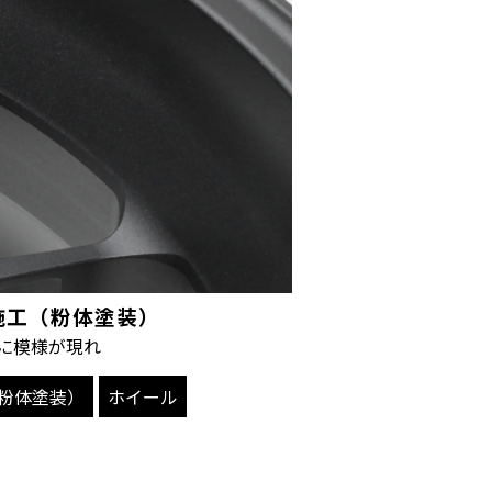
ート施工（粉体塗装）
に模様が現れ
粉体塗装）
ホイール