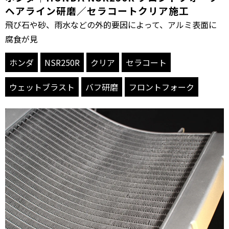
ヘアライン研磨／セラコートクリア施工
飛び石や砂、雨水などの外的要因によって、アルミ表面に
腐食が見
ホンダ
NSR250R
クリア
セラコート
ウェットブラスト
バフ研磨
フロントフォーク