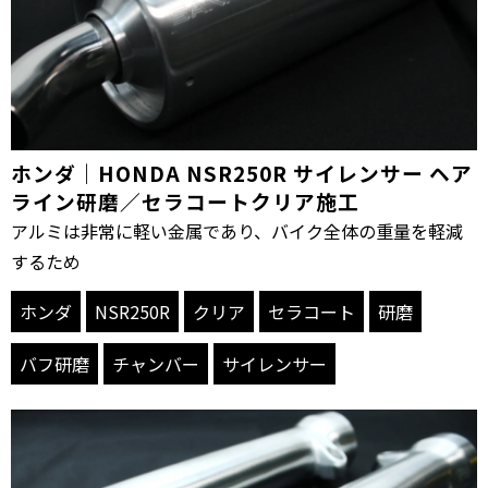
ホンダ｜HONDA NSR250R サイレンサー ヘア
ライン研磨／セラコートクリア施工
アルミは非常に軽い金属であり、バイク全体の重量を軽減
するため
ホンダ
NSR250R
クリア
セラコート
研磨
バフ研磨
チャンバー
サイレンサー