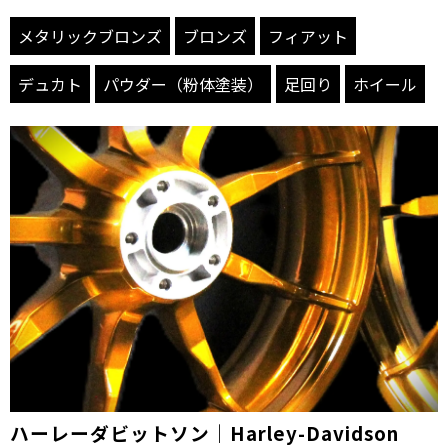
メタリックブロンズ
ブロンズ
フィアット
デュカト
パウダー（粉体塗装）
足回り
ホイール
ハーレーダビットソン｜Harley-Davidson