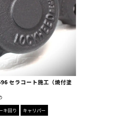
696 セラコート施工（焼付塗
の
ーキ回り
キャリパー