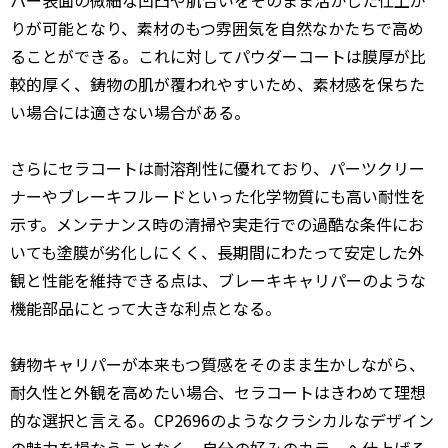
パー表面の微細な凹凸や肌合いをそのまま活かした仕上が
りが可能となり、素材のもつ雰囲気を自然なかたちで高め
ることができる。これに対してパウダーコートは膜厚が比
較的厚く、鋳物の肌が覆われやすいため、素材感を保ちた
い場合には適さない場合がある。
さらにセラコートは耐溶剤性に優れており、パーツクリー
ナーやブレーキフルードといった化学物質にも高い耐性を
示す。メンテナンス時の清掃や実走行での過酷な条件にお
いても塗膜が劣化しにくく、長期間にわたって安定した外
観と性能を維持できる点は、ブレーキキャリパーのような
機能部品にとって大きな利点となる。
鋳物キャリパーが本来もつ質感をそのまま生かしながら、
耐久性と外観を高めたい場合、セラコートはきわめて理想
的な選択と言える。CP2696のようなクラシカルなデザイン