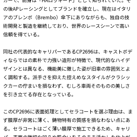
カーで、前身は「HAロッキード」として知られていた。そ
の後APレーシングとしてブランドを確立し、現在はイタリ
アのブレンボ（Brembo）傘下にありながらも、独自の技
術開発と製造を継続しており、世界のレースシーンで高い
信頼を得ている。
同社の代表的なキャリパーであるCP2696は、キャストボデ
ィならではの素朴で力強い造形が特徴で、現代的なハイデ
ザインとは異なる、機能美に徹した姿が旧車の雰囲気とよ
く調和する。派手さを抑えた控えめなスタイルがクラシッ
クカーの佇まいを損なわず、むしろ車両そのものの美しさ
を引き立てる存在となっている。
このCP2696に表面処理としてセラコートを選ぶ理由は、ま
ず膜厚が非常に薄く、鋳物特有の質感を損なわない点にあ
る。セラコートはごく薄い膜厚で施工できるため、キャリ