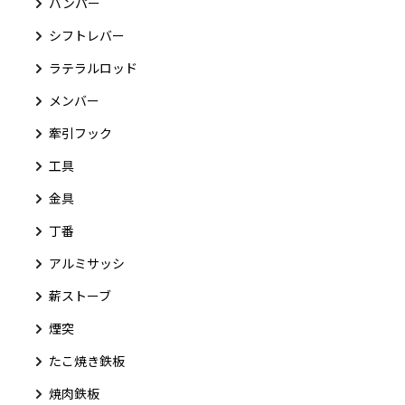
バンパー
シフトレバー
ラテラルロッド
メンバー
牽引フック
工具
金具
丁番
アルミサッシ
薪ストーブ
煙突
たこ焼き鉄板
焼肉鉄板