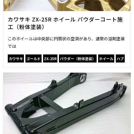
カワサキ ZX-25R ホイール パウダーコート施
工（粉体塗装）
このホイールは中央部に円筒状の空洞があり、通常の溶剤塗装
では
カワサキ
ゴールド
ZX-25R
パウダー（粉体塗装）
ホイール
ハブ