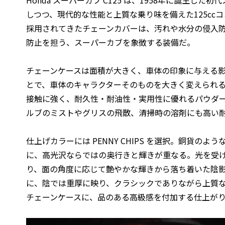
Honda スーパーカブ C125 は、1958年に誕生し
しつつ、現代的な性能と上質な乗り味を備えた125cc
採用されてきたチェーンカバーは、汚れや水分の侵入
防止を担う、スーパーカブを象徴する装備だ。
チェーンケースは面積が大きく、車体の印象に与える
とで、車体のキャラクターそのものを大きく変えられ
接触に強く、耐久性・耐油性・実用性に優れるパウダ
ルブのミストやグリスの飛散、清掃時の溶剤にも高い
仕上げカラーには PENNY CHIPS を選択。銅貨の
に、高光沢ならではの奥行きと輝きが重なる。光を受
り、面の角度に応じて艶やかな輝きから落ち着いた陰
に、陰では重厚に映り、クラシックでありながら上質
チェーンケースに、品のある高級感を付加する仕上が