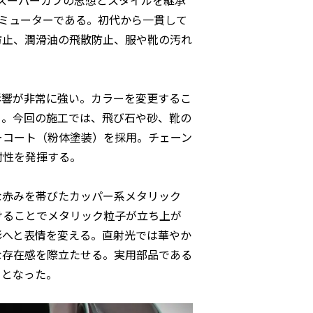
た初代スーパーカブの思想とスタイルを継承
コミューターである。初代から一貫して
防止、潤滑油の飛散防止、服や靴の汚れ
影響が非常に強い。カラーを変更するこ
る。今回の施工では、飛び石や砂、靴の
ーコート（粉体塗装）を採用。チェーン
耐性を発揮する。
ような赤みを帯びたカッパー系メタリック
けることでメタリック粒子が立ち上が
影へと表情を変える。直射光では華やか
な存在感を際立たせる。実用部品である
りとなった。