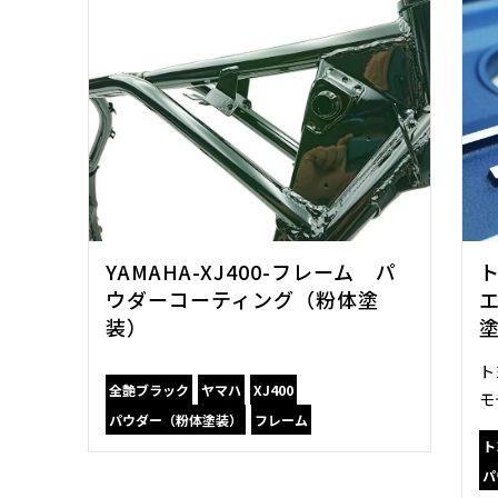
YAMAHA-XJ400-フレーム パ
ト
ウダーコーティング（粉体塗
装）
ト
全艶ブラック
ヤマハ
XJ400
モ
パウダー（粉体塗装）
フレーム
ト
パ