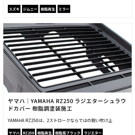
スズキ
ジムニー
樹脂再生
ミラー
ヤマハ｜YAMAHA RZ250 ラジエターシュラウ
ドカバー 樹脂調塗装施工
YAMAHA RZ250は、2ストロークならではの鋭い吹け上
ヤマハ
RZ250
樹脂再生
樹脂風ブラック
ラジエター