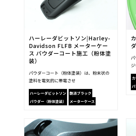
ハーレーダビットソン|Harley-
カ
Davidson FLFB メーターケー
ス パウダーコート施工（粉体塗
パ
装）
ジ
パウダーコート（粉体塗装）は、粉末状の
カ
塗料を電気的に帯電させ
パ
ハーレーダビットソン
艶消ブラック
パウダー（粉体塗装）
メーターケース