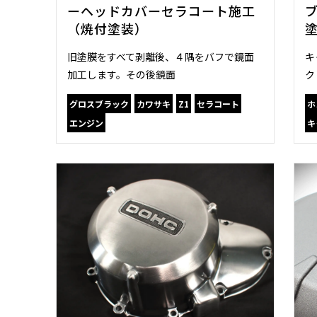
ーヘッドカバーセラコート施工
（焼付塗装）
旧塗膜をすべて剥離後、４隅をバフで鏡面
キ
加工します。その後鏡面
ク
グロスブラック
カワサキ
Z1
セラコート
ホ
エンジン
キ