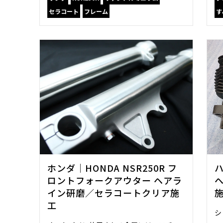
セラコート
フレーム
す
ホンダ｜HONDA NSR250R フ
ロントフォークアウター ヘアラ
イン研磨／セラコートクリア施
工
シ