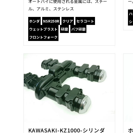
オートバイに使用される金属には、スチー
ー
ル、アルミ、ステンレス
ハ
ホンダ
NSR250R
クリア
セラコート
シ
ウェットブラスト
研磨
バフ研磨
フロントフォーク
KAWASAKI-KZ1000-シリンダ
ホ