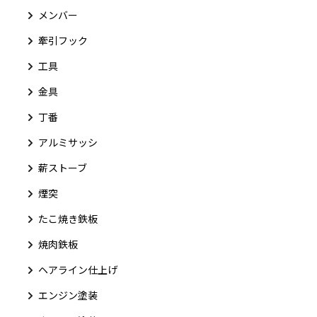
メンバー
牽引フック
工具
金具
丁番
アルミサッシ
薪ストーブ
煙突
たこ焼き鉄板
焼肉鉄板
ヘアライン仕上げ
エンジン塗装