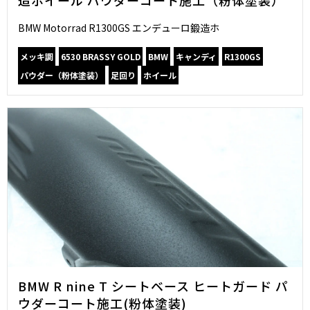
BMW Motorrad R1300GS エンデューロ鍛造ホ
メッキ調
6530 BRASSY GOLD
BMW
キャンディ
R1300GS
パウダー（粉体塗装）
足回り
ホイール
BMW R nine T シートベース ヒートガード パ
ウダーコート施工(粉体塗装)