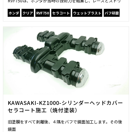
RVF750は、ホンダが当時の技術力を結集し、レースとストリ
ホンダ
クリア
RVF750
セラコート
ウェットブラスト
バフ研磨
KAWASAKI-KZ1000-シリンダーヘッドカバー
セラコート施工（焼付塗装）
旧塗膜をすべて剥離後、４隅をバフで鏡面加工します。その後
鏡面