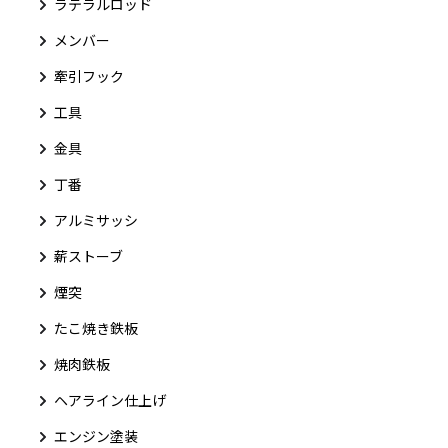
ラテラルロッド
メンバー
牽引フック
工具
金具
丁番
アルミサッシ
薪ストーブ
煙突
たこ焼き鉄板
焼肉鉄板
ヘアライン仕上げ
エンジン塗装