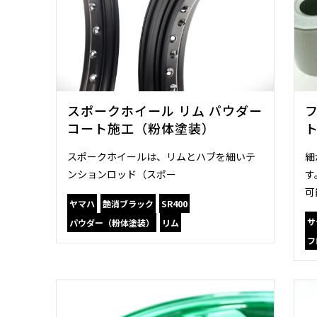
スポークホイール リム パウダー
コート施工（粉体塗装）
スポークホイールは、リムとハブを細いテ
細
ンションロッド（スポー
す
可
ヤマハ
艶消ブラック
SR400
サ
パウダー（粉体塗装）
リム
フ