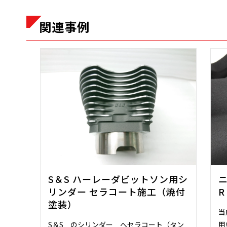
関連事例
S＆S ハーレーダビットソン用シ
ニ
リンダー セラコート施工（焼付
R
塗装）
当
S＆S のシリンダー へセラコート（タン
用