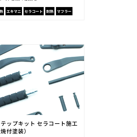
熱
エキマニ
セラコート
耐熱
マフラー
ステップキット セラコート施工
（焼付塗装）