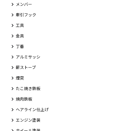
メンバー
牽引フック
工具
金具
丁番
アルミサッシ
薪ストーブ
煙突
たこ焼き鉄板
焼肉鉄板
ヘアライン仕上げ
エンジン塗装
ホイール塗装