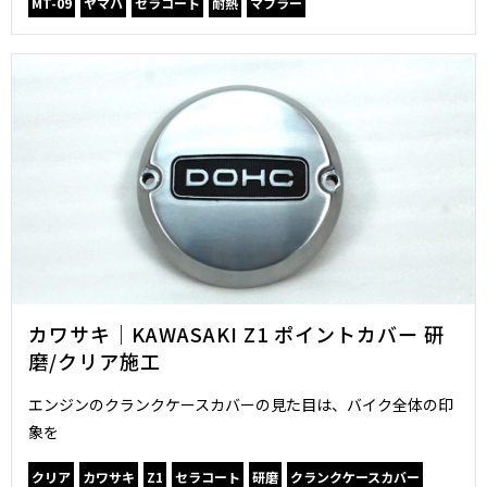
MT-09
ヤマハ
セラコート
耐熱
マフラー
カワサキ｜KAWASAKI Z1 ポイントカバー 研
磨/クリア施工
エンジンのクランクケースカバーの見た目は、バイク全体の印
象を
クリア
カワサキ
Z1
セラコート
研磨
クランクケースカバー