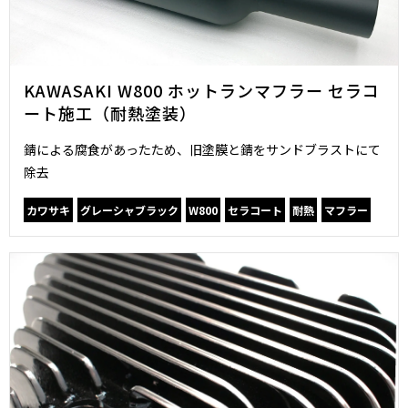
KAWASAKI W800 ホットランマフラー セラコ
ート施工（耐熱塗装）
錆による腐食があったため、旧塗膜と錆をサンドブラストにて
除去
カワサキ
グレーシャブラック
W800
セラコート
耐熱
マフラー