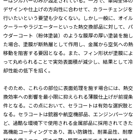
ーはシルバーのみが設定されている。一方で、車両全体の
デザインや仕上げの方向性に合わせて、カラーチェンジを
行いたいという要望も少なくない。しかし一般に、オイル
クーラーやラジエーターといった熱交換部品に対して、パ
ウダーコート（粉体塗装）のような膜厚の厚い塗装を施し
た場合、塗膜が断熱層として作用し、金属から空気への熱
移動を阻害する要因となる。また、フィン形状が塗膜によ
って丸められることで実効表面積が減少し、結果として冷
却性能の低下を招く。
そのため、これらの部位に表面処理を施す場合には、熱交
換効率への影響を最小限に抑えられる薄膜仕上げが前提条
件となる。この点において、セラコートは有効な選択肢と
なる。セラコートは銃器や航空機部品、エンジンパーツな
ど、過酷な環境下で使用される金属部品に採用されてきた
高機能コーティングであり、高い防錆性、耐薬品性、耐摩