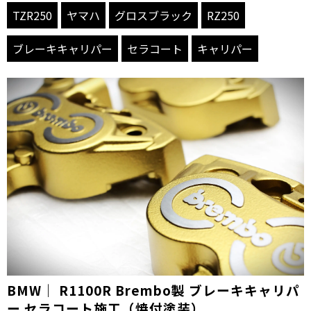
TZR250
ヤマハ
グロスブラック
RZ250
ブレーキキャリパー
セラコート
キャリパー
BMW｜ R1100R Brembo製 ブレーキキャリパ
ー セラコート施工（焼付塗装）