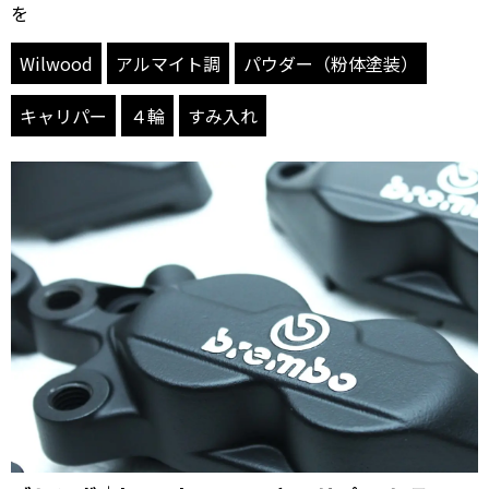
を
Wilwood
アルマイト調
パウダー（粉体塗装）
キャリパー
４輪
すみ入れ