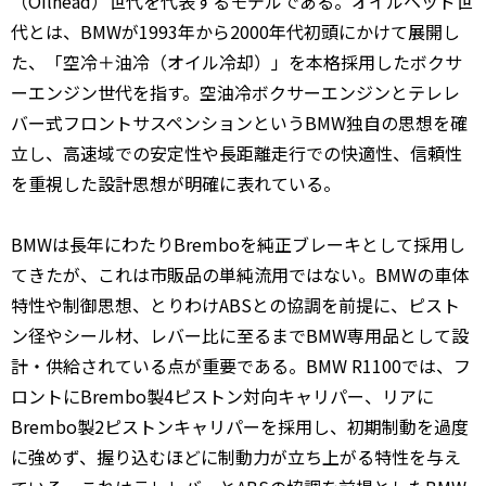
（Oilhead）世代を代表するモデルである。オイルヘッド世
代とは、BMWが1993年から2000年代初頭にかけて展開し
た、「空冷＋油冷（オイル冷却）」を本格採用したボクサ
ーエンジン世代を指す。空油冷ボクサーエンジンとテレレ
バー式フロントサスペンションというBMW独自の思想を確
立し、高速域での安定性や長距離走行での快適性、信頼性
を重視した設計思想が明確に表れている。
BMWは長年にわたりBremboを純正ブレーキとして採用し
てきたが、これは市販品の単純流用ではない。BMWの車体
特性や制御思想、とりわけABSとの協調を前提に、ピスト
ン径やシール材、レバー比に至るまでBMW専用品として設
計・供給されている点が重要である。BMW R1100では、フ
ロントにBrembo製4ピストン対向キャリパー、リアに
Brembo製2ピストンキャリパーを採用し、初期制動を過度
に強めず、握り込むほどに制動力が立ち上がる特性を与え