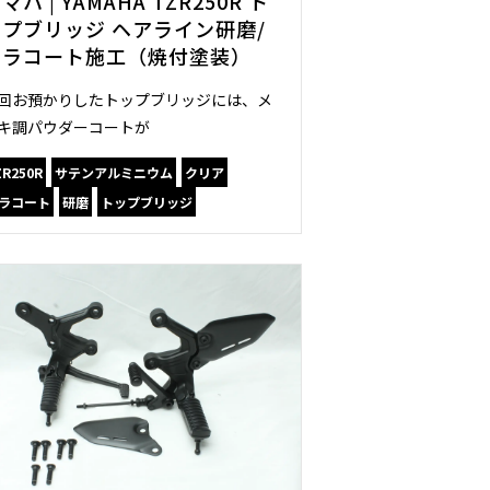
マハ | YAMAHA TZR250R ト
ップブリッジ ヘアライン研磨/
セラコート施工（焼付塗装）
回お預かりしたトップブリッジには、メ
キ調パウダーコートが
ZR250R
サテンアルミニウム
クリア
ラコート
研磨
トップブリッジ