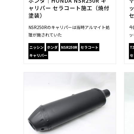
ホンダ｜HONDA NSR250R キ
ヤ
ャリパー セラコート施工（焼付
塗装）
NSR250Rのキャリパーは当時アルマイト処
今
理が施されていた
ッ
ニッシン
ホンダ
NSR250R
セラコート
T
キャリパー
セ