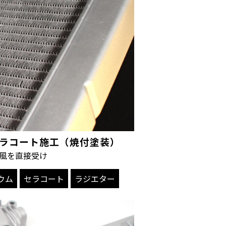
ー セラコート施工（焼付塗装）
風を直接受け
ウム
セラコート
ラジエター