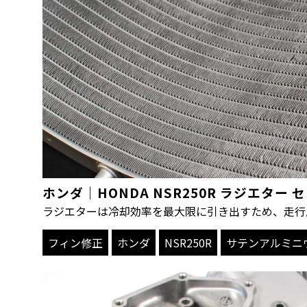
ホンダ｜HONDA NSR250R ラジエタ
ラジエターは冷却効率を最大限に引き出すため、走行
フィン修正
ホンダ
NSR250R
サテンアルミニ