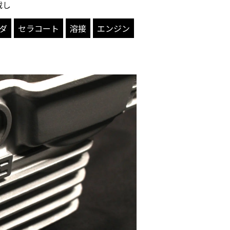
載し
ダ
セラコート
溶接
エンジン