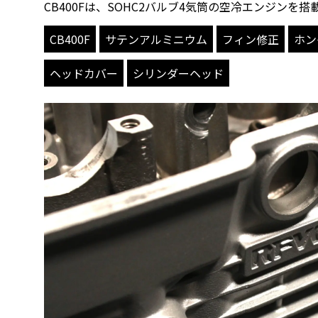
CB400Fは、SOHC2バルブ4気筒の空冷エンジンを搭
CB400F
サテンアルミニウム
フィン修正
ホン
ヘッドカバー
シリンダーヘッド