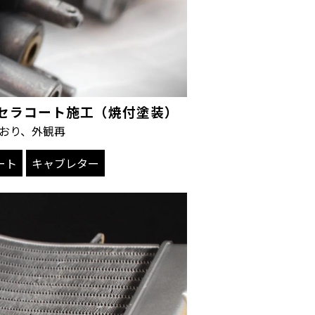
ター セラコート施工（焼付塗装）
おり、外観再
ート
キャブレター